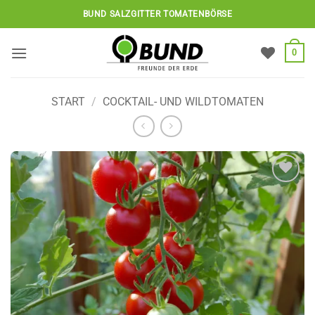
Zum
BUND SALZGITTER TOMATENBÖRSE
Inhalt
springen
0
START
/
COCKTAIL- UND WILDTOMATEN
Auf die
Wunschliste