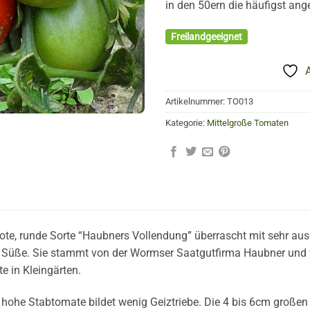
in den 50ern die häufigst ang
Freilandgeeignet
Artikelnummer:
TO013
Kategorie:
Mittelgroße Tomaten
 rote, runde Sorte “Haubners Vollendung” überrascht mit sehr a
üße. Sie stammt von der Worm­ser Saatgutfirma Haubner und wa
 in Kleingärten.
hohe Stabtomate bildet wenig Geiztriebe. Die 4 bis 6cm großen F