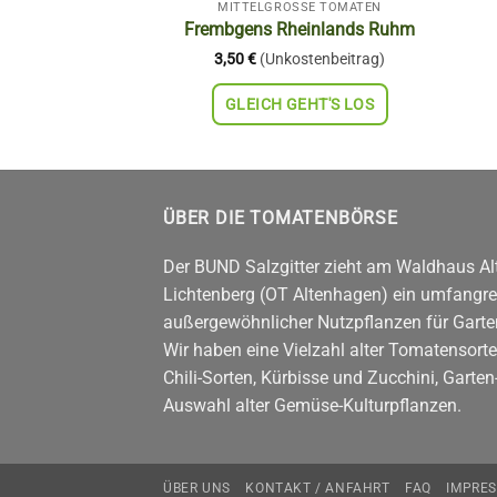
SSE TOMATEN
MITTELGROSSE TOMATEN
arzano
Frembgens Rheinlands Ruhm
stenbeitrag)
3,50
€
(Unkostenbeitrag)
EHT'S LOS
GLEICH GEHT'S LOS
ÜBER DIE TOMATENBÖRSE
Der BUND Salzgitter zieht am Waldhaus Alt
Lichtenberg (OT Altenhagen) ein umfangrei
außergewöhnlicher Nutzpflanzen für Garte
Wir haben eine Vielzahl alter Tomatensorte
Chili-Sorten, Kürbisse und Zucchini, Garte
Auswahl alter Gemüse-Kulturpflanzen.
ÜBER UNS
KONTAKT / ANFAHRT
FAQ
IMPRE