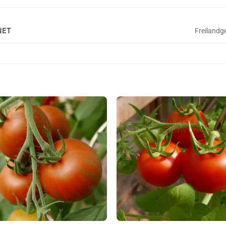
NET
Freilandg
Auf die
Auf die
Wunschliste
Wunschli