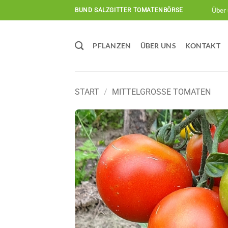
Zum
Über 
BUND SALZGITTER TOMATENBÖRSE
Inhalt
springen
PFLANZEN
ÜBER UNS
KONTAKT
START
/
MITTELGROSSE TOMATEN