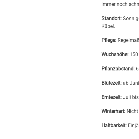
immer noch schni
Standort:
Sonnige
Kübel.
Pflege:
Regelmäß
Wuchshöhe:
150 
Pflanzabstand:
6
Blütezeit:
ab Jun
Erntezeit:
Juli bi
Winterhart:
Nicht 
Haltbarkeit:
Einjä