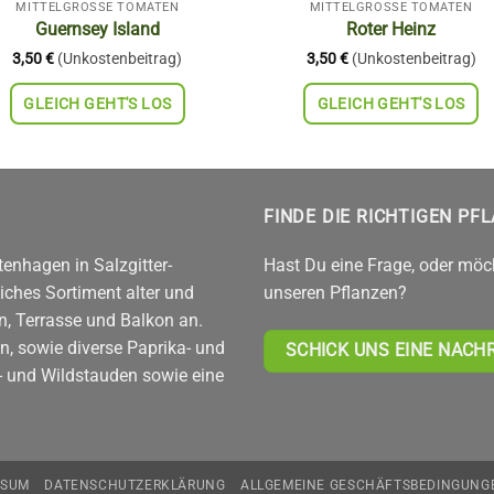
MITTELGROSSE TOMATEN
MITTELGROSSE TOMATEN
Guernsey Island
Roter Heinz
3,50
€
(Unkostenbeitrag)
3,50
€
(Unkostenbeitrag)
GLEICH GEHT'S LOS
GLEICH GEHT'S LOS
FINDE DIE RICHTIGEN PF
enhagen in Salzgitter-
Hast Du eine Frage, oder möc
ches Sortiment alter und
unseren Pflanzen?
n, Terrasse und Balkon an.
n, sowie diverse Paprika- und
SCHICK UNS EINE NACH
n- und Wildstauden sowie eine
SSUM
DATENSCHUTZERKLÄRUNG
ALLGEMEINE GESCHÄFTSBEDINGUNG