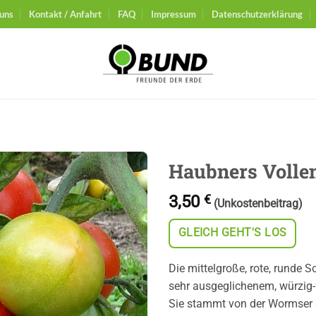
uns
Kontakt / Anfahrt
FAQ
Impressum
Datenschutzerklärung
Haubners Volle
3,50
€
Auf die
(Unkostenbeitrag)
Wunschliste
GLEICH GEHT'S LOS
Die mittelgroße, rote, runde 
sehr ausgeglichenem, würzig
Sie stammt von der Worm­ser 