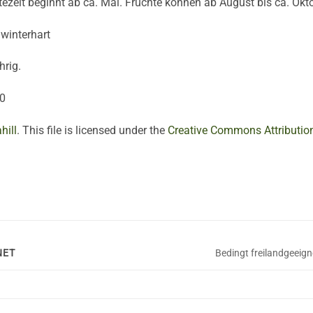
tezeit beginnt ab ca. Mai. Früchte können ab August bis ca. Okt
winterhart
hrig.
0
hill
. This file is licensed under the
Creative Commons
Attributi
NET
Bedingt freilandgeeign