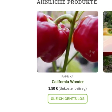
ÄHNLICHE PRODUKTE
Auf die
Wunschliste
PAPRIKA
California Wonder
3,50
€
(Unkostenbeitrag)
GLEICH GEHT'S LOS