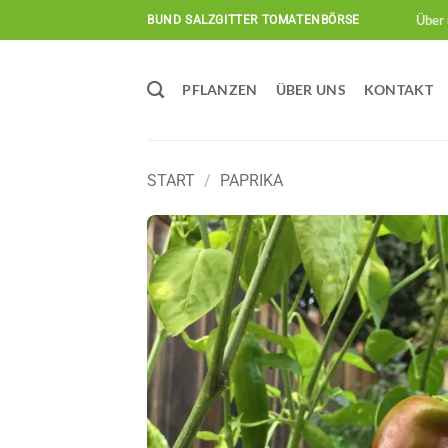
Zum
Über 
BUND SALZGITTER TOMATENBÖRSE
Inhalt
springen
PFLANZEN
ÜBER UNS
KONTAKT
START
/
PAPRIKA