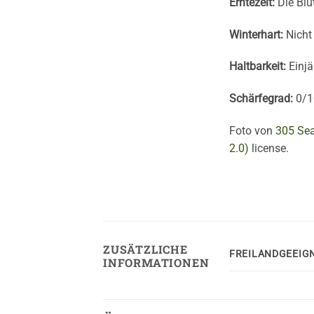
Erntezeit:
Die Blü
Winterhart:
Nicht 
Haltbarkeit:
Einjä
Schärfegrad:
0/1
Foto von
305 Sea
2.0)
license.
ZUSÄTZLICHE
FREILANDGEEIG
INFORMATIONEN