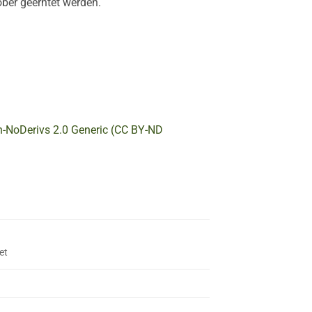
ober geerntet werden.
on-NoDerivs 2.0 Generic (CC BY-ND
et